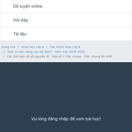
Đề luyện online
Hỏi đáp
Tài liệu
Trang chủ
Khóa Học Lớp 6
Các Khoá Toán Lớp 6
Toán cơ bản nâng cao lớp 6AV2 - Năm học 2024-2025
Các bài toán về số nguyên tố - hợp số + Ước chung - Ước chung lớn nhất
Vui lòng đăng nhập để xem bài học!