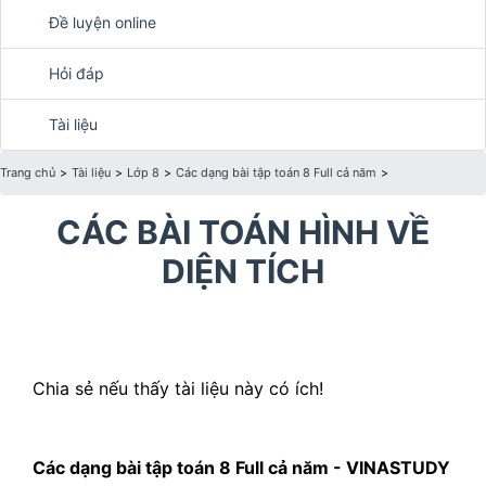
Đề luyện online
Hỏi đáp
Tài liệu
Trang chủ
>
Tài liệu
>
Lớp 8
>
Các dạng bài tập toán 8 Full cả năm
>
CÁC BÀI TOÁN HÌNH VỀ
DIỆN TÍCH
Chia sẻ nếu thấy tài liệu này có ích!
Các dạng bài tập toán 8 Full cả năm - VINASTUDY