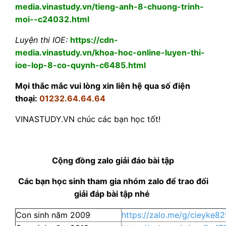
media.vinastudy.vn/tieng-anh-8-chuong-trinh-
moi--c24032.html
Luyện thi IOE:
https://cdn-
media.vinastudy.vn/khoa-hoc-online-luyen-thi-
ioe-lop-8-co-quynh-c6485.html
Mọi thắc mắc vui lòng xin liên hệ qua số điện
thoại:
01232.64.64.64
VINASTUDY.VN chúc các bạn học tốt!
Cộng đồng zalo giải đáo bài tập
Các bạn học sinh tham gia nhóm zalo để trao đổi
giải đáp bài tập nhé
Con sinh năm 2009
https://zalo.me/g/cieyke8