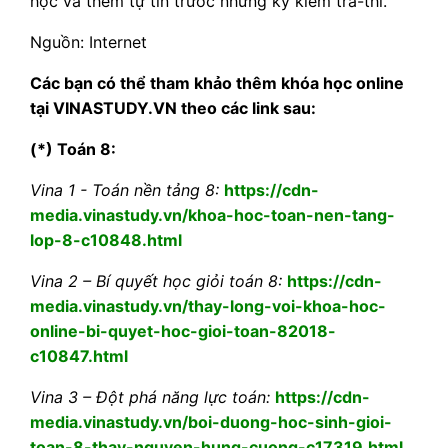
học và thêm tự tin trước những kỳ kiểm tra-thi.
Nguồn: Internet
Các bạn có thể tham khảo thêm khóa học online
tại VINASTUDY.VN theo các link sau:
(*) Toán 8:
Vina 1 - Toán nền tảng 8:
https://cdn-
media.vinastudy.vn/khoa-hoc-toan-nen-tang-
lop-8-c10848.html
Vina 2 – Bí quyết học giỏi toán 8:
https://cdn-
media.vinastudy.vn/thay-long-voi-khoa-hoc-
online-bi-quyet-hoc-gioi-toan-82018-
c10847.html
Vina 3 – Đột phá năng lực toán:
https://cdn-
media.vinastudy.vn/boi-duong-hoc-sinh-gioi-
toan-8-thay-nguyen-hung-cuong-c17319.html