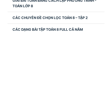
GIẢI BÀI TOÁN BẰNG CÁCH LẬP PHƯƠNG TRÌNH -
TOÁN LỚP 8
CÁC CHUYÊN ĐỀ CHỌN LỌC TOÁN 8 – TẬP 2
CÁC DẠNG BÀI TẬP TOÁN 8 FULL CẢ NĂM