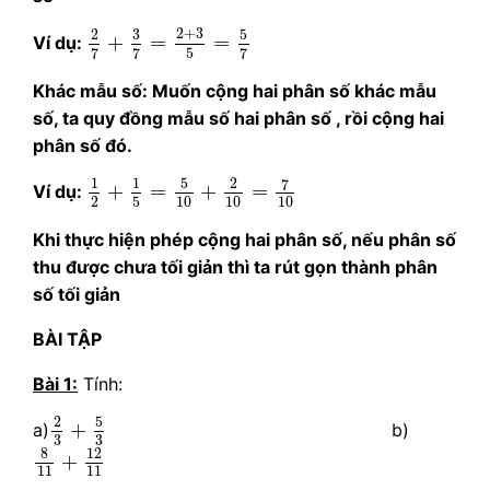
2
7
+
3
7
=
2
+
3
5
=
5
7
2
+
3
5
3
2
+
=
=
Ví dụ:
5
7
7
7
Khác mẫu số: Muốn cộng hai phân số khác mẫu
số, ta quy đồng mẫu số hai phân số , rồi cộng hai
phân số đó.
1
2
+
1
5
=
5
10
+
2
10
=
7
10
5
1
1
2
7
+
=
+
=
Ví dụ:
2
5
10
10
10
Khi thực hiện phép cộng hai phân số, nếu phân số
thu được chưa tối giản thì ta rút gọn thành phân
số tối giản
BÀI TẬP
Bài 1:
Tính:
2
3
+
5
3
5
2
+
a)
b)
3
3
8
11
+
12
11
8
12
+
11
11