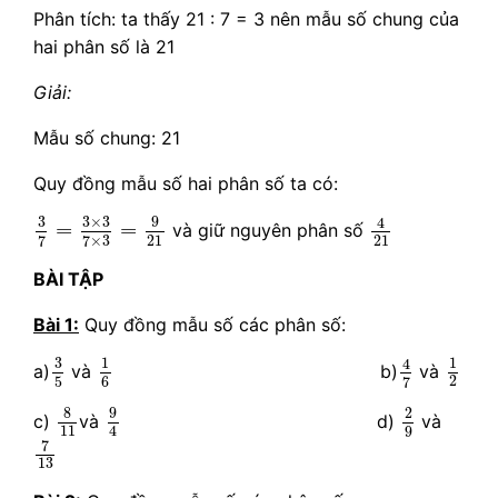
Phân tích: ta thấy 21 : 7 = 3 nên mẫu số chung của
hai phân số là 21
Giải:
Mẫu số chung: 21
Quy đồng mẫu số hai phân số ta có:
3
7
=
3
×
3
7
×
3
=
9
21
4
21
9
3
3
×
3
4
=
=
và giữ nguyên phân số
21
21
7
7
×
3
BÀI TẬP
Bài 1:
Quy đồng mẫu số các phân số:
3
5
4
7
1
2
1
6
3
1
1
4
a)
và
b)
và
2
5
6
7
8
11
9
4
2
9
8
9
2
c)
và
d)
và
11
4
9
7
13
7
13