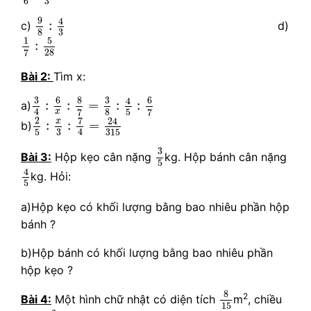
3
6
9
8
:
4
3
9
4
:
c)
d)
3
8
1
7
:
5
28
5
1
:
28
7
Bài
2
:
Tìm x:
3
4
:
6
x
:
8
7
=
3
8
:
4
5
:
6
7
6
8
6
3
3
4
:
:
=
:
:
a)
4
8
5
7
7
x
2
5
:
x
3
:
7
4
=
24
315
2
7
24
x
:
:
=
b)
4
3
5
315
3
5
3
Bài 3:
Hộp kẹo cân nặng
kg. Hộp bánh cân nặng
5
4
5
4
kg. Hỏi:
5
a)Hộp kẹo có khối lượng bằng bao nhiêu phần hộp
bánh ?
b)Hộp bánh có khối lượng bằng bao nhiêu phần
hộp kẹo ?
8
15
8
2
Bài 4:
Một hình chữ nhật có diện tích
m
, chiều
15
2
3