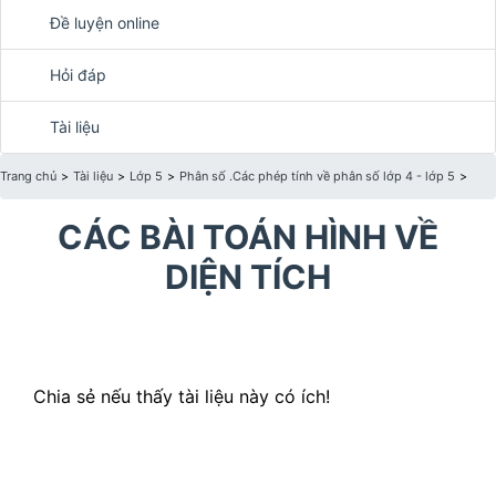
Đề luyện online
Hỏi đáp
Tài liệu
Trang chủ
>
Tài liệu
>
Lớp 5
>
Phân số .Các phép tính về phân số lớp 4 - lớp 5
>
CÁC BÀI TOÁN HÌNH VỀ
DIỆN TÍCH
Chia sẻ nếu thấy tài liệu này có ích!