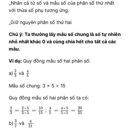
_Nhân cả tử số và mẫu số của phân số thứ nhất
với thừa số phụ tương ứng.
_Giữ nguyên phân số thứ hai
Chú ý: Ta thường lấy mẫu số chung là số tự nhiên
nhỏ nhất khác 0 và cùng chia hết cho tất cả các
mẫu.
Ví dụ:
Quy đồng mẫu số hai phân số:
4
5
2
3
2
4
a)
và
3
5
Mẫu số chung: 3 x 5 = 15
Quy đồng mẫu số hai phân số ta có:
4
5
=
4
×
5
5
×
5
=
20
25
2
3
=
2
×
5
3
×
5
=
10
15
2
×
5
10
20
2
4
×
5
4
=
=
=
=
;
3
3
×
5
15
5
5
×
5
25
3
7
4
21
3
4
b)
và
21
7