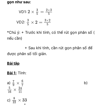
gọn như sau:
2
×
3
5
=
2
×
3
5
2
×
3
3
2
×
=
VD1:
5
5
3
5
×
2
=
3
×
2
5
3
×
2
3
×
2
=
VD2:
5
5
*Chú ý: + Trước khi tính, có thể rút gọn phân số (
nếu cần)
+ Sau khi tính, cần rút gọn phân số để
được phân số tối giản.
Bài tập
Bài 1:
Tính:
7
9
×
6
7
6
7
×
a)
b)
9
7
5
16
×
24
11
5
24
×
11
16
8
22
×
33
8
×
33
c)
22
9
×
5
7
5