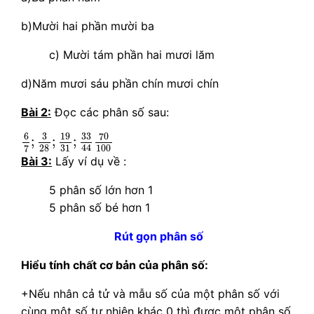
b)Mười hai phần mười ba
c) Mười tám phần hai mươi lăm
d)Năm mươi sáu phần chín mươi chín
Bài 2:
Đọc các phân số sau:
6
7
;
3
28
;
19
31
;
33
44
70
100
6
19
3
33
70
;
;
;
44
28
31
100
7
Bài 3:
Lấy ví dụ về :
5 phân số lớn hơn 1
5 phân số bé hơn 1
Rút gọn phân số
Hiểu tính chất cơ bản của phân số:
+Nếu nhân cả tử và mẫu số của một phân số với
cùng một số tự nhiên khác 0 thì được một phân số