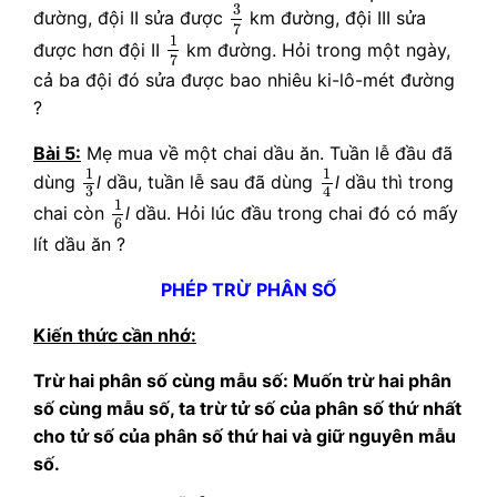
3
7
3
đường, đội II sửa được
km đường, đội III sửa
7
1
7
1
được hơn đội II
km đường. Hỏi trong một ngày,
7
cả ba đội đó sửa được bao nhiêu ki-lô-mét đường
?
Bài 5:
Mẹ mua về một chai dầu ăn. Tuần lễ đầu đã
1
3
1
4
1
1
dùng
l
dầu, tuần lễ sau đã dùng
l
dầu thì trong
4
3
1
6
1
chai còn
l
dầu. Hỏi lúc đầu trong chai đó có mấy
6
lít dầu ăn ?
PHÉP TRỪ PHÂN SỐ
Kiến thức cần nhớ:
Trừ hai phân số cùng mẫu số: Muốn trừ hai phân
số cùng mẫu số, ta trừ tử số của phân số thứ nhất
cho tử số của phân số thứ hai và giữ nguyên mẫu
số.
5
7
−
2
7
=
5
−
2
7
=
3
7