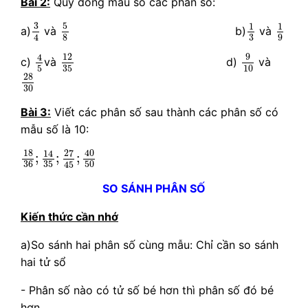
Bài 2:
Quy đồng mẫu số các phân số:
5
8
3
4
1
3
1
9
5
3
1
1
a)
và
b)
và
4
3
8
9
9
10
4
5
12
35
9
12
4
c)
và
d)
và
5
35
10
28
30
28
30
Bài 3:
Viết các phân số sau thành các phân số có
mẫu số là 10:
18
36
;
14
35
;
27
45
;
40
50
18
40
27
14
;
;
;
36
35
50
45
SO SÁNH PHÂN SỐ
Kiến thức cần nhớ
a)So sánh hai phân số cùng mẫu: Chỉ cần so sánh
hai tử sổ
- Phân số nào có tử số bé hơn thì phân số đó bé
hơn.