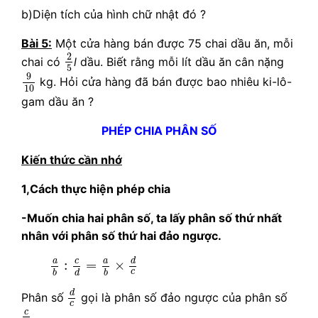
b)Diện tích của hình chữ nhật đó ?
Bài 5:
Một cửa hàng bán được 75 chai dầu ăn, mỗi
2
5
2
chai có
l
dầu. Biết rằng mỗi lít dầu ăn cân nặng
5
9
10
9
kg. Hỏi cửa hàng đã bán được bao nhiêu ki-lô-
10
gam dầu ăn ?
PHÉP CHIA PHÂN SỐ
Kiến thức cần nhớ
1,Cách thực hiện phép chia
-Muốn chia hai phân số, ta lấy phân số thứ nhất
nhân với phân số thứ hai đảo ngược.
a
b
:
c
d
=
a
b
×
d
c
c
a
a
d
:
=
×
c
d
b
b
d
c
d
Phân số
gọi là phân số đảo ngược của phân số
c
c
d
c