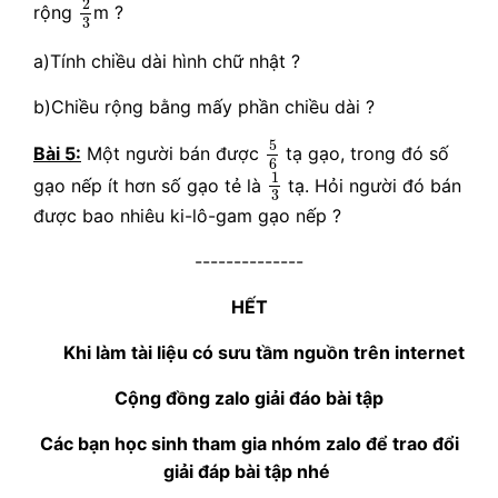
2
rộng
m ?
3
a)Tính chiều dài hình chữ nhật ?
b)Chiều rộng bằng mấy phần chiều dài ?
5
6
5
Bài 5:
Một người bán được
tạ gạo, trong đó số
6
1
3
1
gạo nếp ít hơn số gạo tẻ là
tạ. Hỏi người đó bán
3
được bao nhiêu ki-lô-gam gạo nếp ?
--------------
HẾT
Khi làm tài liệu có sưu tầm nguồn trên internet
Cộng đồng zalo giải đáo bài tập
Các bạn học sinh tham gia nhóm zalo để trao đổi
giải đáp bài tập nhé