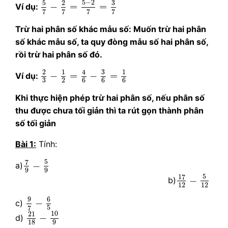
5
−
2
5
3
2
−
=
=
Ví dụ:
7
7
7
7
Trừ hai phân số khác mẫu số: Muốn trừ hai phân
số khác mẫu số, ta quy đòng mẫu số hai phân số,
rồi trừ hai phân số đó.
2
3
−
1
2
=
4
6
−
3
6
=
1
6
3
2
1
1
4
−
=
−
=
Ví dụ:
2
3
6
6
6
Khi thực hiện phép trừ hai phân số, nếu phân số
thu được chưa tối giản thì ta rút gọn thành phân
số tối giản
Bài 1:
Tính:
7
9
−
5
9
5
7
−
a)
9
9
17
12
−
5
12
5
17
−
b)
12
12
9
7
−
6
5
9
6
−
c)
5
7
21
18
−
10
9
10
21
−
d)
18
9