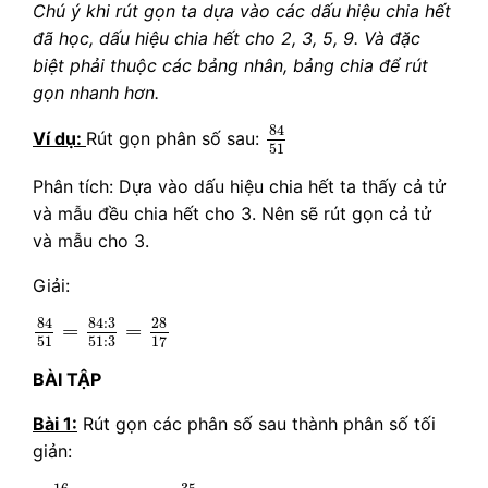
Chú ý khi rút gọn ta dựa vào các dấu hiệu chia hết
đã học, dấu hiệu chia hết cho 2, 3, 5, 9. Và đặc
biệt phải thuộc các bảng nhân, bảng chia để rút
gọn nhanh hơn.
84
51
84
Ví dụ:
Rút gọn phân số sau:
51
Phân tích: Dựa vào dấu hiệu chia hết ta thấy cả tử
và mẫu đều chia hết cho 3. Nên sẽ rút gọn cả tử
và mẫu cho 3.
Giải:
84
51
=
84
:
3
51
:
3
=
28
17
28
84
84
:
3
=
=
51
51
:
3
17
BÀI TẬP
Bài 1:
Rút gọn các phân số sau thành phân số tối
giản:
16
24
35
45