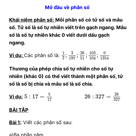
Mở đầu về phân số
Khái niệm phân số:
Mỗi phân số có tử số và mẫu
số. Tử số là số tự nhiên viết trên gạch ngang. Mẫu
số là số tự nhiên khác 0 viết dưới dấu gạch
ngang.
1
2
;
3
197
;
26
51
;
103
104
;
0
13
26
103
0
3
1
;
;
;
;
Ví dụ:
Các phân số là:
2
51
197
104
1354
Thương của phép chia số tự nhiên cho số tự
nhiên (khác 0) có thể viết thành một phân số, tử
số là số bị chia và mẫu số là số chia.
5
:
17
=
5
17
26
:
327
=
26
327
5
26
5
:
17
=
26
:
327
=
Ví dụ:
17
327
BÀI TẬP
Bài 1:
Viết các phân số sau:
a)Ba phần năm