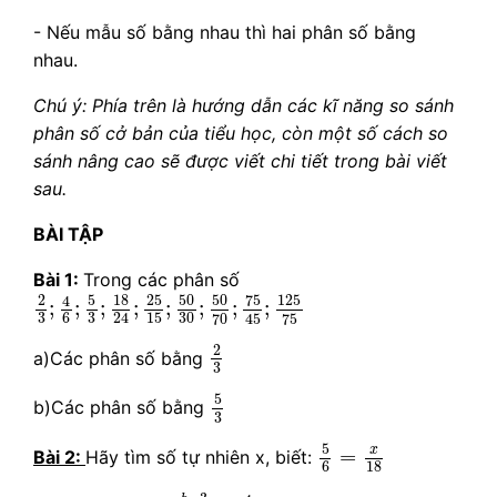
- Nếu mẫu số bằng nhau thì hai phân số bằng
nhau.
Chú ý: Phía trên là hướng dẫn các kĩ năng so sánh
phân số cở bản của tiểu học, còn một số cách so
sánh nâng cao sẽ được viết chi tiết trong bài viết
sau.
BÀI TẬP
Bài 1:
Trong các phân số
2
3
;
4
6
;
5
3
;
18
24
;
25
15
;
50
30
;
50
70
;
75
45
;
125
75
5
18
25
50
50
125
2
75
4
;
;
;
;
;
;
;
;
24
3
3
6
15
30
70
75
45
2
3
2
a)Các phân số bằng
3
5
3
5
b)Các phân số bằng
3
5
6
=
x
18
5
x
=
Bài 2:
Hãy tìm số tự nhiên x, biết:
6
18
b
−
3
18
=
4
5