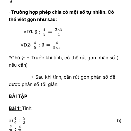
d
-Trường hợp phép chia có một số tự nhiên. Có
thể viết gọn như sau:
3
:
4
5
=
3
×
5
4
3
×
5
4
3
:
=
VD1:
4
5
4
5
:
3
=
4
5
×
3
4
4
:
3
=
VD2:
5
5
×
3
*Chú ý: + Trước khi tính, có thể rút gọn phân số (
nếu cần)
+ Sau khi tính, cần rút gọn phân số để
được phân số tối giản.
BÀI TẬP
Bài 1:
Tính:
4
9
:
5
3
5
4
:
a)
b)
3
9
7
6
:
4
3
7
4
: