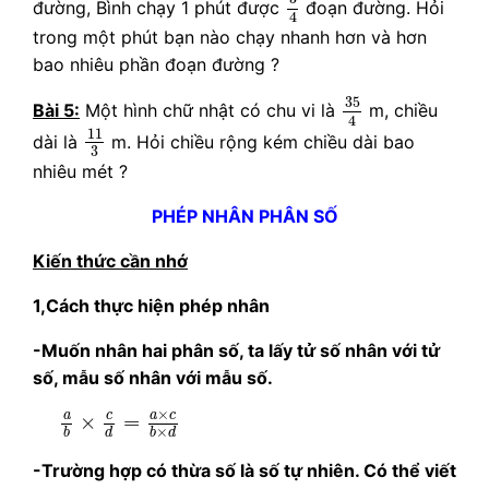
đường, Bình chạy 1 phút được
đoạn đường. Hỏi
4
trong một phút bạn nào chạy nhanh hơn và hơn
bao nhiêu phần đoạn đường ?
35
4
35
Bài 5:
Một hình chữ nhật có chu vi là
m, chiều
4
11
3
11
dài là
m. Hỏi chiều rộng kém chiều dài bao
3
nhiêu mét ?
PHÉP NHÂN PHÂN SỐ
Kiến thức cần nhớ
1,Cách thực hiện phép nhân
-Muốn nhân hai phân số, ta lấy tử số nhân với tử
số, mẫu số nhân với mẫu số.
a
b
×
c
d
=
a
×
c
b
×
d
×
c
a
a
c
×
=
×
d
b
b
d
-Trường hợp có thừa số là số tự nhiên. Có thể viết