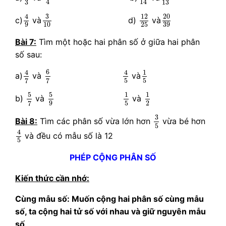
4
14
3
13
20
39
3
10
4
9
12
25
20
3
12
4
c)
và
d)
và
9
10
25
39
Bài 7:
Tìm một hoặc hai phân số ở giữa hai phân
số sau:
6
7
4
7
4
5
1
5
6
1
4
4
a)
và
và
5
5
7
7
5
7
5
9
1
2
1
5
5
5
1
1
b)
và
và
2
9
5
7
3
5
3
Bài 8:
Tìm các phân số vừa lớn hơn
vừa bé hơn
5
4
5
4
và đều có mẫu số là 12
5
PHÉP CỘNG PHÂN SỐ
Kiến thức cần nhớ:
Cùng mẫu số: Muốn cộng hai phân số cùng mẫu
số, ta cộng hai tử số với nhau và giữ nguyên mẫu
số