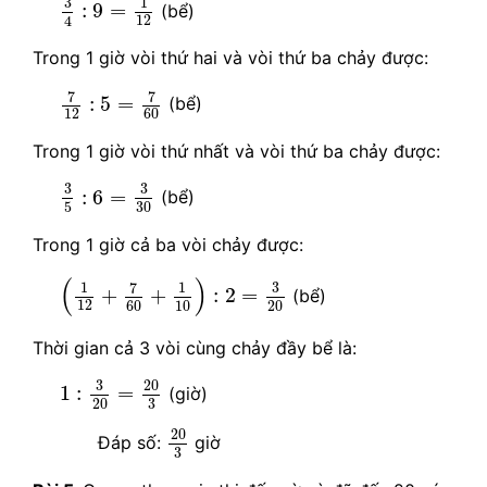
3
1
:
9
=
(bể)
12
4
Trong 1 giờ vòi thứ hai và vòi thứ ba chảy được:
7
12
:
5
=
7
60
7
7
:
5
=
(bể)
12
60
Trong 1 giờ vòi thứ nhất và vòi thứ ba chảy được:
3
5
:
6
=
3
30
3
3
:
6
=
(bể)
5
30
Trong 1 giờ cả ba vòi chảy được:
(
1
12
+
7
60
+
1
10
)
:
2
=
3
20
(
)
3
1
1
7
+
+
:
2
=
(bể)
12
60
10
20
Thời gian cả 3 vòi cùng chảy đầy bể là:
1
:
3
20
=
20
3
20
3
1
:
=
(giờ)
3
20
20
3
20
Đáp số:
giờ
3