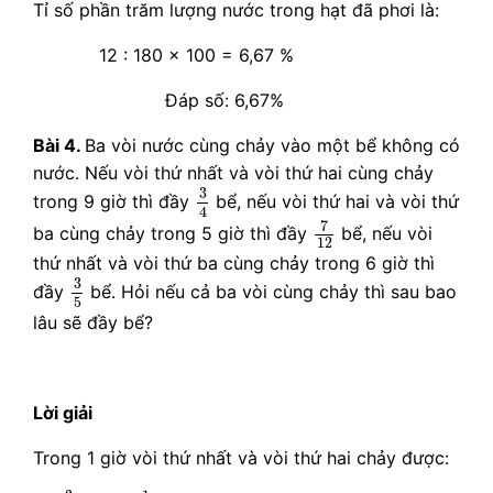
Tỉ số phần trăm lượng nước trong hạt đã phơi là:
12 : 180 x 100 = 6,67 %
Đáp số: 6,67%
Bài 4.
Ba vòi nước cùng chảy vào một bể không có
nước. Nếu vòi thứ nhất và vòi thứ hai cùng chảy
3
4
3
trong 9 giờ thì đầy
bể, nếu vòi thứ hai và vòi thứ
4
7
12
7
ba cùng chảy trong 5 giờ thì đầy
bể, nếu vòi
12
thứ nhất và vòi thứ ba cùng chảy trong 6 giờ thì
3
5
3
đầy
bể. Hỏi nếu cả ba vòi cùng chảy thì sau bao
5
lâu sẽ đầy bể?
Lời giải
Trong 1 giờ vòi thứ nhất và vòi thứ hai chảy được:
3
4
:
9
=
1
12