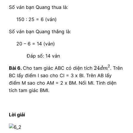
Số ván bạn Quang thua là:
150 : 25 = 6 (ván)
Số ván bạn Quang thắng là:
20 – 6 = 14 (ván)
Đáp số: 14 ván
24
d
m
2
2
24
Bài 6.
Cho tam giác ABC có diện tích
. Trên
d
m
BC lấy điểm I sao cho CI = 3 x BI. Trên AB lấy
điểm M sao cho AM = 2 x BM. Nối MI. Tính diện
tích tam giác BMI.
Lời giải