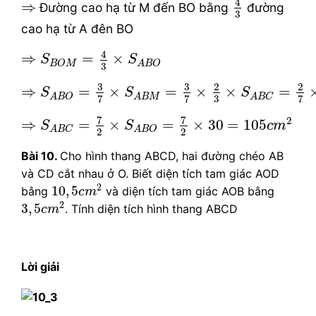
⇒
4
⇒
Đường cao hạ từ M đến BO bằng
đường
3
cao hạ từ A đên BO
⇒
S
B
O
M
=
4
3
×
S
A
B
O
4
⇒
=
×
S
S
B
O
M
A
B
O
3
⇒
S
A
B
O
=
3
7
×
S
A
B
M
=
3
7
×
2
3
×
S
A
B
C
=
2
7
×
S
3
3
2
2
⇒
=
×
=
×
×
=
S
S
S
A
B
O
A
B
M
A
B
C
3
7
7
7
⇒
S
A
B
C
=
7
2
×
S
A
B
O
=
7
2
×
30
=
105
c
m
2
7
7
2
⇒
=
×
=
×
30
=
105
S
S
c
m
A
B
C
A
B
O
2
2
Bài 10.
Cho hình thang ABCD, hai đường chéo AB
và CD cắt nhau ở O. Biết diện tích tam giác AOD
10
,
5
c
m
2
2
10
,
5
bằng
và diện tích tam giác AOB bằng
c
m
3
,
5
c
m
2
2
3
,
5
. Tính diện tích hình thang ABCD
c
m
Lời giải