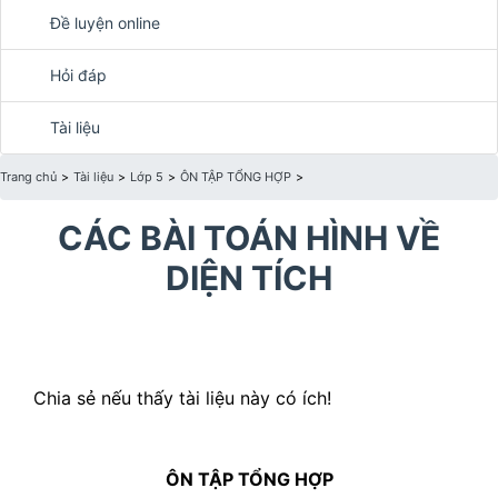
Đề luyện online
Hỏi đáp
Tài liệu
Trang chủ
>
Tài liệu
>
Lớp 5
>
ÔN TẬP TỔNG HỢP
>
CÁC BÀI TOÁN HÌNH VỀ
DIỆN TÍCH
Chia sẻ nếu thấy tài liệu này có ích!
ÔN TẬP TỔNG HỢP