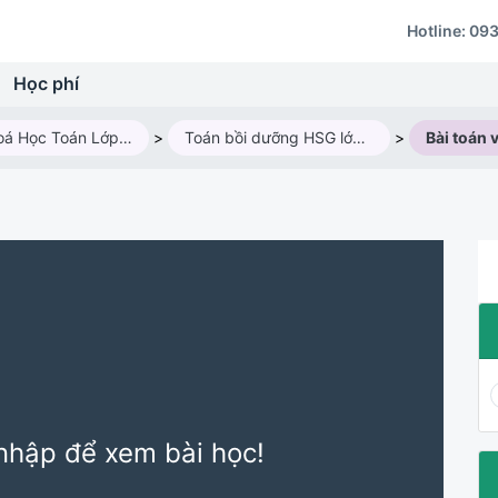
Hotline:
093
Học phí
Các Khoá Học Toán Lớp 3
>
Toán bồi dưỡng HSG lớp 3M (2024-2025)
>
Bài toán 
nhập để xem bài học!