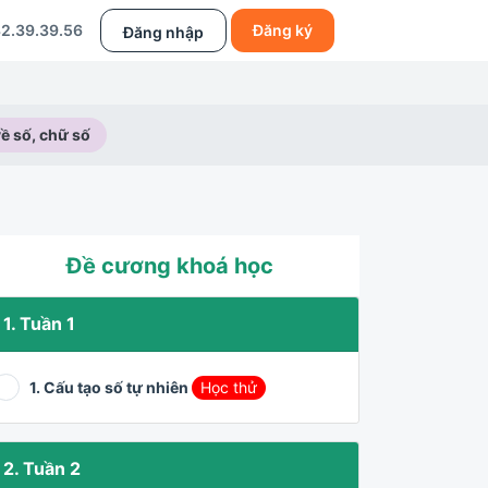
2.39.39.56
Đăng ký
Đăng nhập
về số, chữ số
Đề cương khoá học
1. Tuần 1
1. Cấu tạo số tự nhiên
Học thử
2. Tuần 2