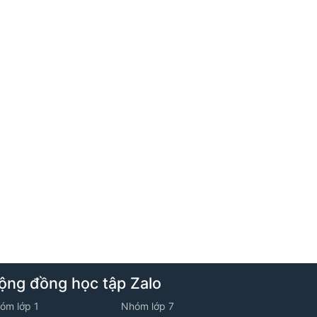
Hướng dẫn đề bài tập về nhà
8. Tuần 8
1. Bài toán về số, chữ số (Tiếp)
9. Tuần 9
1. Bài toán về số, chữ số (Tiếp)
10. Tuần 10
ộng đồng học tập Zalo
1. Kiểm tra
óm lớp 1
Nhóm lớp 7