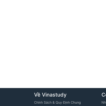
Về Vinastudy
C
Chính Sách & Quy Định Chung
Nh