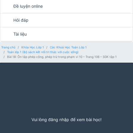
Đề luyện online
Hỏi đáp
Tài liệu
Trang chủ
Khóa Học Lớp 1
Các Khoá Học Toán Lớp 1
Toán lớp 1 (Bộ sách kết nối tri thức với cuộc sống)
Bài 18: Ôn tập phép cộng, phép trừ trong phạm vi 10 – Trang 106 – SGK tập 1
Vui lòng đăng nhập để xem bài học!