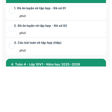
1. Đề ôn luyện về tập hợp - Đề số 01
phút
2. Đề ôn luyện về tập hợp - Đề số 02
phút
3. Các bài toán về tập hợp (tiếp)
phút
4. Tuần 4 - Lớp 10V1 - Năm học 2025 -2026
1. Ứng dụng thực tế của tập hợp và các phép toán trên tập
hợp
phút
2. Luyện tập các phép toán trên tập hợp
phút