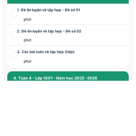
1. Đề ôn luyện về tập hợp - Đề số 01
phút
2. Đề ôn luyện về tập hợp - Đề số 02
phút
3. Các bài toán về tập hợp (tiếp)
phút
4. Tuần 4 - Lớp 10V1 - Năm học 2025 -2026
1. Ứng dụng thực tế của tập hợp và các phép toán trên tập
hợp
phút
2. Luyện tập các phép toán trên tập hợp
phút