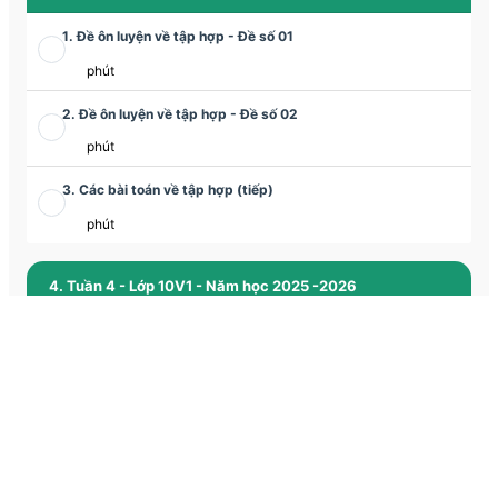
1. Đề ôn luyện về tập hợp - Đề số 01
phút
2. Đề ôn luyện về tập hợp - Đề số 02
phút
3. Các bài toán về tập hợp (tiếp)
phút
4. Tuần 4 - Lớp 10V1 - Năm học 2025 -2026
1. Ứng dụng thực tế của tập hợp và các phép toán trên tập
hợp
phút
2. Luyện tập các phép toán trên tập hợp
phút