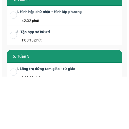
1. Hình hộp chữ nhật - Hình lập phương
42:02 phút
2. Tập hợp số hữu tỉ
1:03:15 phút
5. Tuần 5
1. Lăng trụ đứng tam giác - tứ giác
1:03:15 phút
2. Cộng - Trừ - Nhân - Chia số hữu tỉ
1:00:44 phút
6. Tuần 6
1. Góc ở vị trí đặc biệt + Luyện tập cộng - trừ - nhân - chia số