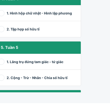
1. Hình hộp chữ nhật - Hình lập phương
2. Tập hợp số hữu tỉ
5. Tuần 5
1. Lăng trụ đứng tam giác - tứ giác
2. Cộng - Trừ - Nhân - Chia số hữu tỉ
6. Tuần 6
1. Góc ở vị trí đặc biệt + Luyện tập cộng -