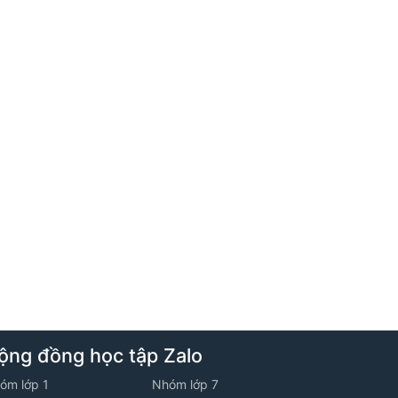
trừ - nhân - chia số hữu tỉ
2. Luyện tập cộng - trừ - nhân - chia số
hữu tỉ
7. Tuần 7
1. Tia phân giác của góc + Lũy thừa với số
mũ tự nhiên của số hữu tỉ
2. Lũy thừa với số mũ tự nhiên của số
hữu tỉ
8. Tuần 8
1. Hai đường thẳng song song - Tiên đề
ộng đồng học tập Zalo
Euclid + Thứ tự thực hiện phép tính - Quy
óm lớp 1
Nhóm lớp 7
tắc dấu ngoặc