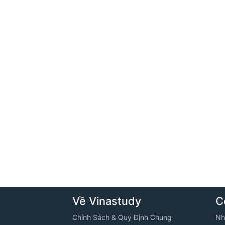
Về Vinastudy
C
Chính Sách & Quy Định Chung
Nh