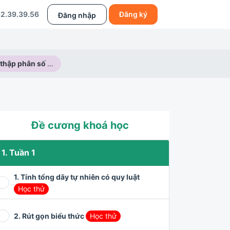
2.39.39.56
Đăng ký
Đăng nhập
Biểu diễn thập phân số hữu tỉ
Đề cương khoá học
1. Tuần 1
1. Tính tổng dãy tự nhiên có quy luật
Học thử
2. Rút gọn biểu thức
Học thử