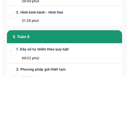
36:49 phút
2. Hình bình hành - Hình thoi
31:36 phút
5. Tuần 5
1. Dãy số tự nhiên theo quy luật
49:02 phút
2. Phương pháp giả thiết tạm
30:32 phút
6. Tuần 6
1. Ôn tập về số tự nhiên + ca 2
75:56 phút
2. Giải toán bằng phương pháp khử