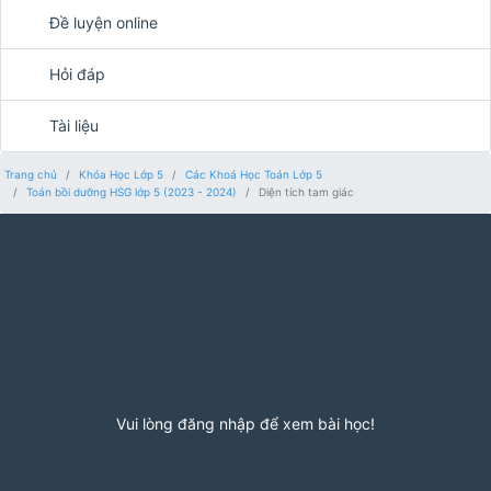
Đề luyện online
Hỏi đáp
Tài liệu
Trang chủ
Khóa Học Lớp 5
Các Khoá Học Toán Lớp 5
Toán bồi dưỡng HSG lớp 5 (2023 - 2024)
Diện tích tam giác
Vui lòng đăng nhập để xem bài học!