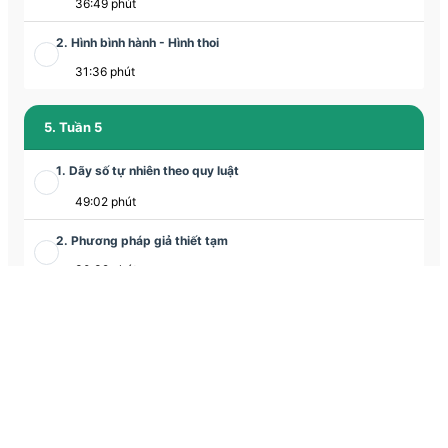
36:49 phút
2. Hình bình hành - Hình thoi
31:36 phút
5. Tuần 5
1. Dãy số tự nhiên theo quy luật
49:02 phút
2. Phương pháp giả thiết tạm
30:32 phút
6. Tuần 6
1. Ôn tập về số tự nhiên + ca 2
75:56 phút
2. Giải toán bằng phương pháp khử