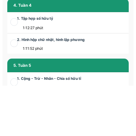
4. Tuần 4
1. Tập hợp số hữu tỷ
1:12:27 phút
2. Hình hộp chữ nhật, hình lập phương
1:11:52 phút
5. Tuần 5
1. Cộng - Trừ - Nhân - Chia số hữu tỉ
49:44 phút
2. Lăng trụ đứng tam giác - tứ giác
1:18:07 phút
6. Tuần 6