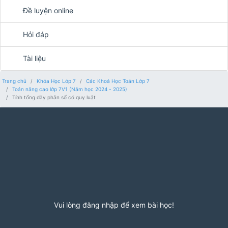
Đề luyện online
Hỏi đáp
Tài liệu
Trang chủ
Khóa Học Lớp 7
Các Khoá Học Toán Lớp 7
Toán nâng cao lớp 7V1 (Năm học 2024 - 2025)
Tính tổng dãy phân số có quy luật
Vui lòng đăng nhập để xem bài học!