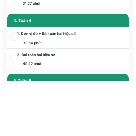
21:27 phút
4. Tuần 4
1. Đơn vị đo + Bài toán hai hiệu số
33:54 phút
2. Bài toán hai hiệu số
49:42 phút
5. Tuần 5
1. Ôn tập phương pháp giải toán
32:39 phút
2. Ôn tập tổng hợp
31:47 phút