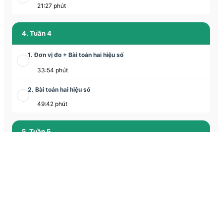
21:27 phút
4. Tuần 4
1. Đơn vị đo + Bài toán hai hiệu số
33:54 phút
2. Bài toán hai hiệu số
49:42 phút
5. Tuần 5
1. Ôn tập phương pháp giải toán
32:39 phút
2. Ôn tập tổng hợp
31:47 phút