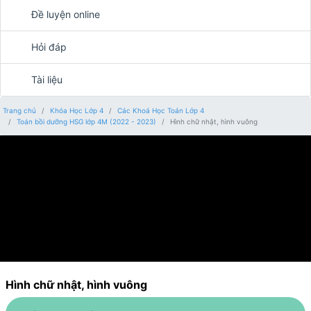
Đề luyện online
Hỏi đáp
Tài liệu
Trang chủ
Khóa Học Lớp 4
Các Khoá Học Toán Lớp 4
Toán bồi dưỡng HSG lớp 4M (2022 - 2023)
Hình chữ nhật, hình vuông
Hình chữ nhật, hình vuông