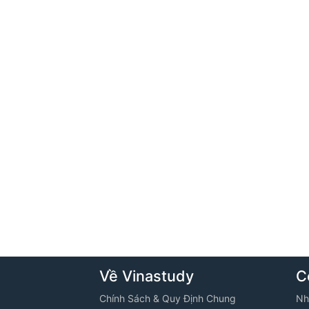
Về Vinastudy
C
Chính Sách & Quy Định Chung
Nh