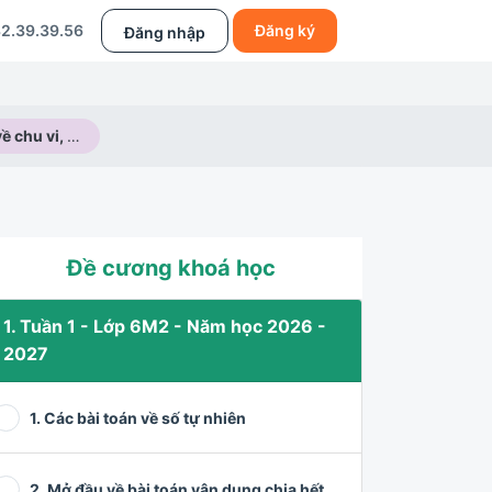
2.39.39.56
Đăng ký
Đăng nhập
Các bài toán về chu vi, diện tích các hình đã học
Đề cương khoá học
1. Tuần 1 - Lớp 6M2 - Năm học 2026 -
2027
1. Các bài toán về số tự nhiên
2. Mở đầu về bài toán vận dụng chia hết