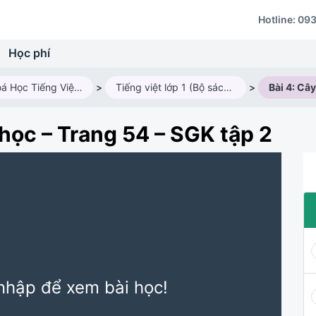
Hotline:
093
Học phí
Các Khoá Học Tiếng Việt Lớp 1
>
Tiếng việt lớp 1 (Bộ sách kết nối tri thức với cuộc sống)
>
 học – Trang 54 – SGK tập 2
nhập để xem bài học!