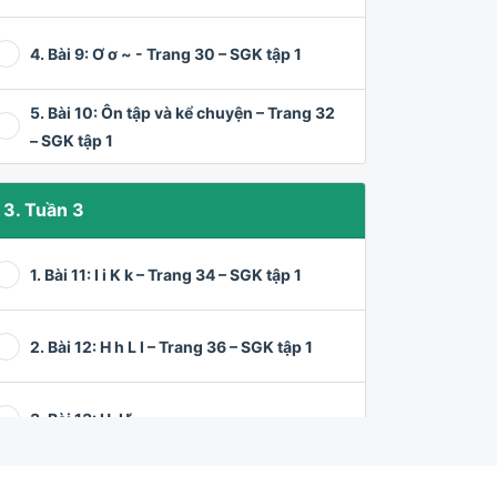
4. Bài 9: Ơ ơ ~ - Trang 30 – SGK tập 1
5. Bài 10: Ôn tập và kể chuyện – Trang 32
– SGK tập 1
3. Tuần 3
1. Bài 11: I i K k – Trang 34 – SGK tập 1
2. Bài 12: H h L l – Trang 36 – SGK tập 1
3. Bài 13: U, Ư
4. Bài 14: Ch ch Kh kh – Trang 40 – SGK