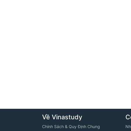
Về Vinastudy
C
Chính Sách & Quy Định Chung
Nh