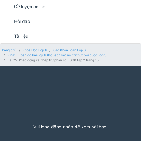
Đề luyện online
Hỏi đáp
Tài liệu
Trang chủ
Khóa Học Lớp 6
Các Khoá Toán Lớp 6
Vina1 - Toán cơ bản lớp 6 (Bộ sách kết nối tri thức với cuộc sống)
Bài 25. Phép cộng và phép trừ phân số – SGK tập 2 trang 15
Vui lòng đăng nhập để xem bài học!