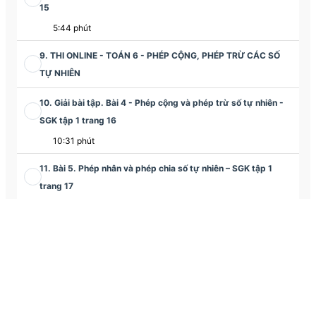
15
5:44 phút
9. THI ONLINE - TOÁN 6 - PHÉP CỘNG, PHÉP TRỪ CÁC SỐ
TỰ NHIÊN
10. Giải bài tập. Bài 4 - Phép cộng và phép trừ số tự nhiên -
SGK tập 1 trang 16
10:31 phút
11. Bài 5. Phép nhân và phép chia số tự nhiên – SGK tập 1
trang 17
8:28 phút
12. THI ONLINE - TOÁN 6 - PHÉP NHÂN, PHÉP CHIA CÁC SỐ
TỰ NHIÊN
13. Bài 6. Lũy thừa với số mũ tự nhiên – SGK tập 1 trang 22
07:07 phút