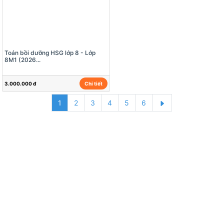
Toán bồi dưỡng HSG lớp 8 - Lớp
8M1 (2026...
3.000.000 đ
Chi tiết
1
2
3
4
5
6