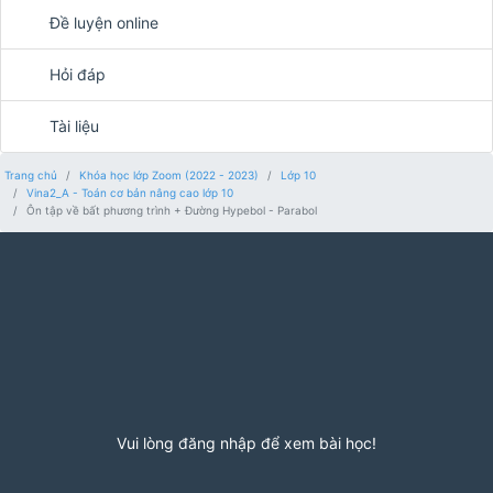
Đề luyện online
Hỏi đáp
Tài liệu
Trang chủ
Khóa học lớp Zoom (2022 - 2023)
Lớp 10
Vina2_A - Toán cơ bản nâng cao lớp 10
Ôn tập về bất phương trình + Đường Hypebol - Parabol
Vui lòng đăng nhập để xem bài học!