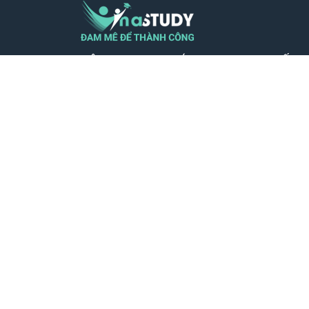
CÔNG TY TNHH GIÁO DỤC TRỰC TUYẾN 
VIỆT NAM - MST 0110599604
Địa chỉ VP: Số nhà 23, Ngõ 26 Nguyên Hồ
Láng, Thành phố Hà Nội
SĐT: 0932.39.39.56
Phản hồi qua: hotro@vinastudy.vn