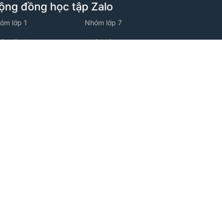
ộng đồng học tập Zalo
óm lớp 1
Nhóm lớp 7
óm lớp 2
Nhóm lớp 8
óm lớp 3
Nhóm lớp 9
óm lớp 4
Nhóm lớp 10
óm lớp 5
Nhóm lớp 11
óm lớp 6
Nhóm lớp 12
ộng đồng học tập Facebook
óm facebook Tiểu học
óm facebook THCS
óm facebook THPT