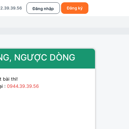
2.39.39.56
Đăng ký
Đăng nhập
ÒNG, NGƯỢC DÒNG
 bài thi!
ại :
0944.39.39.56