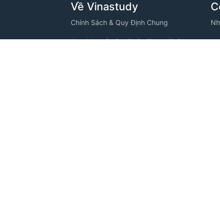
Về Vinastudy
C
Chính Sách & Quy Định Chung
Nh
Quy Định Và Hình Thức Thanh Toán
Nh
VINASTUDY
Chính Sách Bảo Mật Thông Tin
Nh
ng, Phường
Thông Tin Thanh Toán
Nh
Câu Hỏi Thường Gặp
Nh
Tuyển Dụng
Nh
C
Nh
Nh
Nh