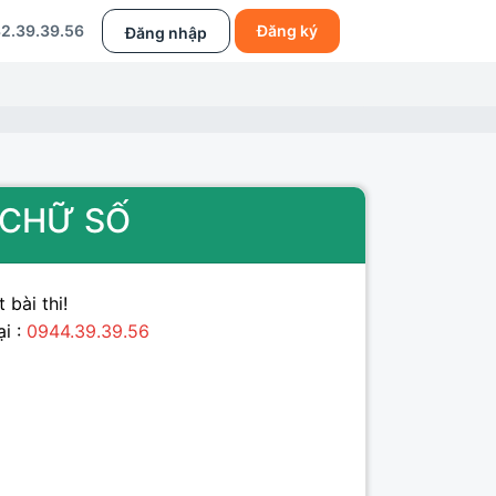
2.39.39.56
Đăng ký
Đăng nhập
M CHỮ SỐ
 bài thi!
ại :
0944.39.39.56