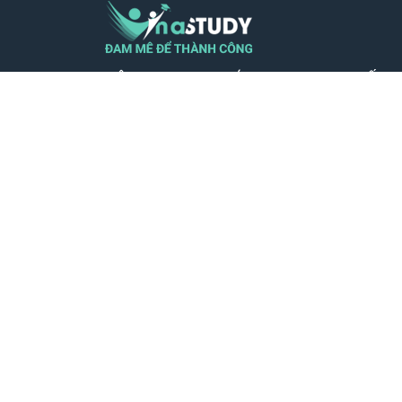
CÔNG TY TNHH GIÁO DỤC TRỰC TUYẾN 
VIỆT NAM - MST 0110599604
Địa chỉ VP: Số nhà 23, Ngõ 26 Nguyên Hồ
Láng, Thành phố Hà Nội
SĐT: 0932.39.39.56
Phản hồi qua: hotro@vinastudy.vn