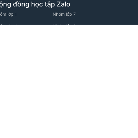
ộng đồng học tập Zalo
óm lớp 1
Nhóm lớp 7
óm lớp 2
Nhóm lớp 8
óm lớp 3
Nhóm lớp 9
óm lớp 4
Nhóm lớp 10
óm lớp 5
Nhóm lớp 11
óm lớp 6
Nhóm lớp 12
ộng đồng học tập Facebook
óm facebook Tiểu học
óm facebook THCS
óm facebook THPT