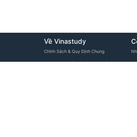
Về Vinastudy
C
Chính Sách & Quy Định Chung
Nh
Quy Định Và Hình Thức Thanh Toán
Nh
VINASTUDY
Chính Sách Bảo Mật Thông Tin
Nh
ng, Phường
Thông Tin Thanh Toán
Nh
Câu Hỏi Thường Gặp
Nh
Tuyển Dụng
Nh
C
Nh