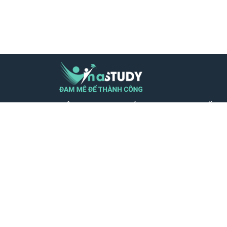
CÔNG TY TNHH GIÁO DỤC TRỰC TUYẾN 
VIỆT NAM - MST 0110599604
Địa chỉ VP: Số nhà 23, Ngõ 26 Nguyên Hồ
Láng, Thành phố Hà Nội
SĐT: 0932.39.39.56
Phản hồi qua: hotro@vinastudy.vn