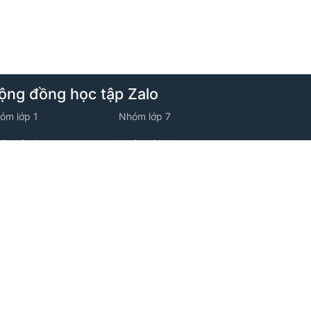
ộng đồng học tập Zalo
óm lớp 1
Nhóm lớp 7
óm lớp 2
Nhóm lớp 8
óm lớp 3
Nhóm lớp 9
óm lớp 4
Nhóm lớp 10
óm lớp 5
Nhóm lớp 11
óm lớp 6
Nhóm lớp 12
ộng đồng học tập Facebook
óm facebook Tiểu học